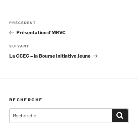
Navigation
Article
PRÉCÉDENT
de
précédent
Présentation d’MRVC
l’article
Article
SUIVANT
suivant
La CCEG – la Bourse Initiative Jeune
RECHERCHE
Recherche
Recher
pour
: