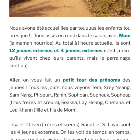
Nous avons été accueillies par touuuus les enfants (ou
presque !). Tous assis en rond dans le salon, avec
Mom
(la maman nourrice). Au total à l’heure actuelle, ils sont
12 jeunes internes et 4 jeunes externes
(c’est-à-dire
qu’ils vivent chez leurs parents, mais le parrainage
continu).
Aller, on vous fait un
petit tour des prénoms
des
jeunes ! Tous les jours, nous voyons Tem, Srey Neang,
Sam Nang, Phoeurt, Ranin, Sophoan, Sopheak, Sopheap
(trois frères et sœurs), Reaksa, Lay Heang, Chetana, et
Lea Khann (fille et fils de Mom).
Lisa et Chisen (frères et sœurs), Ranut, et Si Layie sont
les 4 jeunes externes. On les voit de temps en temps,
ils nous rendent visites ! Ils vivent chez leurs parents,