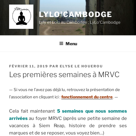
Aller
au
LYLO'CAMBODGE
contenu
Lyly et Lolo au Cambodge : LyLo'Cambodge
principal
Menu
PUBLIÉ
FÉVRIER 11, 2019
PAR
ELYSE LE HOUEROU
LE
Les premières semaines à MRVC
— Si vous ne l’avez pas déjà lu, retrouvez la présentation de
l’association en cliquant ici :
fonctionnement du centre
. —
Cela fait maintenant
5 s
emaines
que nous sommes
arrivées
au foyer MRVC (après une petite semaine de
vacances à Siem Reap, histoire de prendre ses
marques et de se reposer, vous voyez bien…)